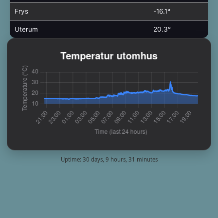
Frys
-16.1°
Uterum
20.3°
Uptime: 30 days, 9 hours, 31 minutes