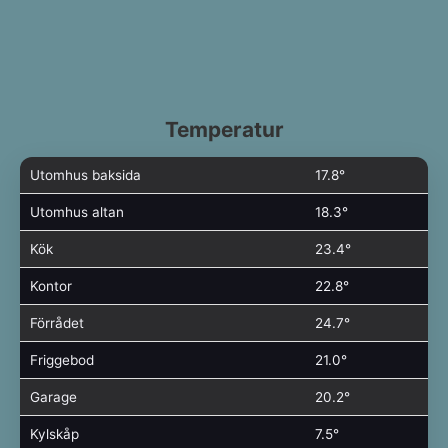
Temperatur
Utomhus baksida
17.8°
Utomhus altan
18.3°
Kök
23.4°
Kontor
22.8°
Förrådet
24.7°
Friggebod
21.0°
Garage
20.2°
Kylskåp
7.5°